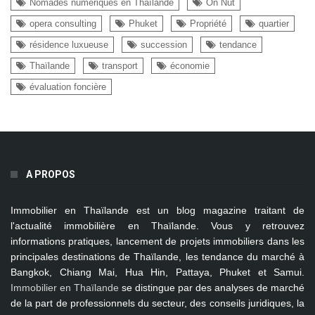
Nomades numériques en Thaïlande
On Nut
opera consulting
Phuket
Propriété
quartier
résidence luxueuse
succession
tendance
Thaïlande
transport
économie
évaluation foncière
A PROPOS
Immobilier en Thaïlande
est un blog magazine traitant de
l'actualité immobilière en Thaïlande. Vous y retrouvez
informations pratiques, lancement de projets immobiliers dans les
principales destinations de Thaïlande, les tendance du marché à
Bangkok, Chiang Mai, Hua Hin, Pattaya, Phuket et Samui
.
Immobilier en Thaïlande
se distingue par des analyses de marché
de la part de professionnels du secteur, des conseils juridiques, la