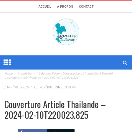
ACCUEIL
A PROPOS
CONTACT
Home
Immobilier
10 Bonnes Raisons D’Investir Dans L’Immobilier À Bangkok
Couverture Article Thailande – 2024-02-10T220023.825
/
14 FÉVRIER 2024
/
EQUIPE RÉDACTION
/
63 VIEWS
Couverture Article Thailande –
2024-02-10T220023.825