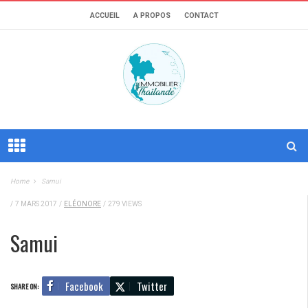
ACCUEIL
A PROPOS
CONTACT
Home
Samui
/
7 MARS 2017
/
ELÉONORE
/
279 VIEWS
Samui
Facebook
Twitter
SHARE ON: