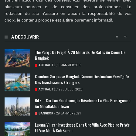
sont en aucun cas des conseils. Aux lecteurs de vérifier avec
plusieurs sources et de consulter des professionnels. La
rédaction du site n'assure en aucun la responsabilité de vos
choix, le contenu proposé est à titre purement informatif.
A DÉCOUVRIR
The Parq : Un Projet À 20 Milliards De Baths Au Coeur De
Bangkok
ACTUALITÉ
/
5 JANVIER 2018
Chonburi Surpasse Bangkok Comme Destination Privilégiée
Des Investisseurs Étrangers
ACTUALITÉ
/
25 JUILLET 2023
Ritz – Carlton Résidence, La Résidence La Plus Prestigieuse
Au MahaNakhon Tower
BANGKOK
/
29 JANVIER 2021
Luxana Villas : Investissez Dans Une Villa Avec Piscine Privée
Et Vue Mer À Koh Samui