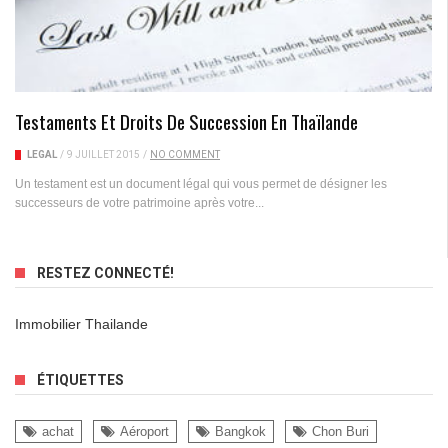
Testaments Et Droits De Succession En Thaïlande
LÉGAL
/
9 JUILLET 2015
/
NO COMMENT
Un testament est un document légal qui vous permet de désigner les
successeurs de votre patrimoine après votre...
RESTEZ CONNECTÉ!
Immobilier Thailande
ÉTIQUETTES
achat
Aéroport
Bangkok
Chon Buri