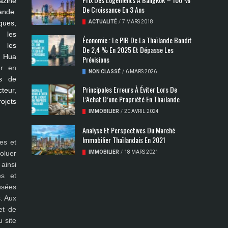
azine
De Croissance En 3 Ans
ande.
ues,
ACTUALITÉ
/
7 MARS 2018
s les
​Économie : Le PIB De La Thaïlande Bondit
, les
De 2,4 % En 2025 Et Dépasse Les
, Hua
Prévisions
er en
NON CLASSÉ
/
6 MARS 2026
s de
Principales Erreurs À Éviter Lors De
teur,
L’Achat D’une Propriété En Thaïlande
rojets
IMMOBILIER
/
20 AVRIL 2024
Analyse Et Perspectives Du Marché
Immobilier Thaïlandais En 2021
es et
oluer
IMMOBILIER
/
18 MARS 2021
ainsi
es et
fusées
. Aux
et de
 site