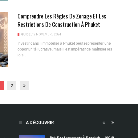
Comprendre Les Règles De Zonage Et Les
Restrictions De Construction À Phuket
GUIDE
/
2 NOVEMBRE 2024
Investir dans l’immobilier à Phuket peut représenter une
opportunité lucrative, mais il est impératif de maîtriser les
lois...
2
A DÉCOUVRIR
Prix Des Logements À Bangkok – 100 %