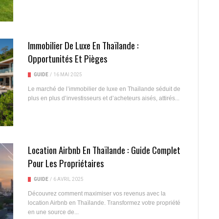
Immobilier De Luxe En Thaïlande :
Opportunités Et Pièges
GUIDE
/
16 MAI 2025
Le marché de l’immobilier de luxe en Thaïlande séduit de
plus en plus d’investisseurs et d’acheteurs aisés, attirés...
Location Airbnb En Thaïlande : Guide Complet
Pour Les Propriétaires
GUIDE
/
6 AVRIL 2025
Découvrez comment maximiser vos revenus avec la
location Airbnb en Thaïlande. Transformez votre propriété
en une source de...