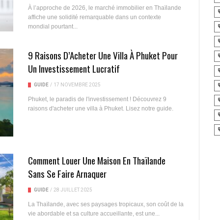
À l’approche de 2026, le marché immobilier en Thaïlande
affiche une solidité remarquable dans un contexte
mondial pourtant...
9 Raisons D’Acheter Une Villa À Phuket Pour
Un Investissement Lucratif
GUIDE
/
17 NOVEMBRE 2025
Phuket, le paradis de l'investissement ! Découvrez 9
raisons d'acheter une villa à Phuket. Lisez notre guide.
Comment Louer Une Maison En Thaïlande
Sans Se Faire Arnaquer
GUIDE
/
28 JUILLET 2025
La Thaïlande, avec ses paysages tropicaux, son coût de la
vie abordable et sa culture accueillante, est une...