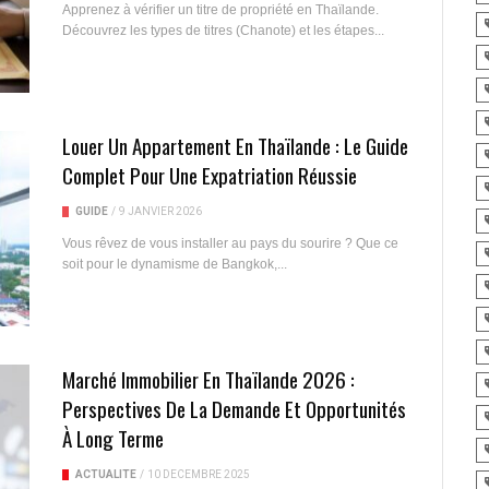
Apprenez à vérifier un titre de propriété en Thaïlande.
Découvrez les types de titres (Chanote) et les étapes...
Louer Un Appartement En Thaïlande : Le Guide
Complet Pour Une Expatriation Réussie
GUIDE
/
9 JANVIER 2026
Vous rêvez de vous installer au pays du sourire ? Que ce
soit pour le dynamisme de Bangkok,...
Marché Immobilier En Thaïlande 2026 :
Perspectives De La Demande Et Opportunités
À Long Terme
ACTUALITÉ
/
10 DÉCEMBRE 2025