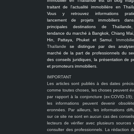
Immobilier en Thaïlande
est un blog mag
traitant de l'actualité immobilière en Thaïl
Vous y retrouvez informations pratiq
lancement de projets immobiliers dan
principales destinations de Thaïlande
tendance du marché à
Bangkok, Chiang Mai
Hin, Pattaya, Phuket et Samui
.
Immobili
Thaïlande
se distingue par des analyse
marché de la part de professionnels du sec
des conseils juridiques, la présentation de p
et promoteurs immobiliers.
IMPORTANT
Les articles sont publiés à des dates précis
comme toutes choses, les choses peuvent év
par rapport à la conjoncture (ex:COVID-19); 
les
informations peuvent devenir obsolét
eronnées
. Par ailleurs, les informations dif
sur ce site ne sont en aucun cas des conseils
lecteurs de vérifier avec plusieurs sources 
consulter des professionnels. La rédaction du