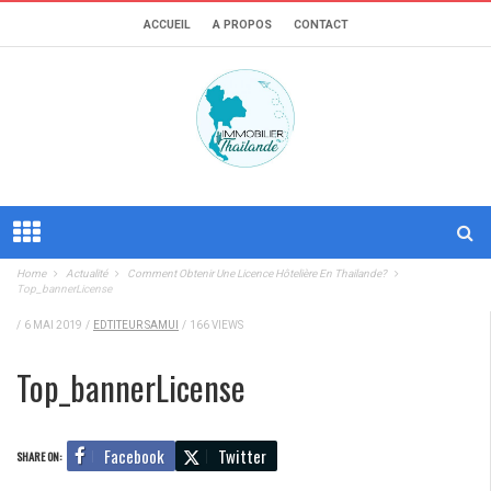
ACCUEIL
A PROPOS
CONTACT
Home
Actualité
Comment Obtenir Une Licence Hôtelière En Thailande?
Top_bannerLicense
/
6 MAI 2019
/
EDTITEUR SAMUI
/
166 VIEWS
Top_bannerLicense
Facebook
Twitter
SHARE ON: