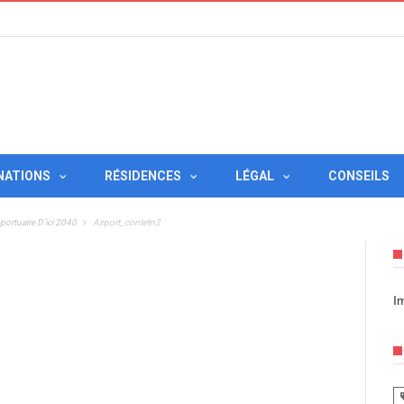
NATIONS
RÉSIDENCES
LÉGAL
CONSEILS
portuaire D’ici 2040
Airport_contetn2
I