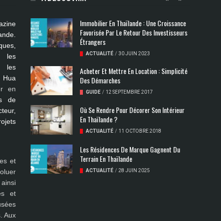
Immobilier En Thaïlande : Une Croissance
azine
Favorisée Par Le Retour Des Investisseurs
ande.
Étrangers
ues,
ACTUALITÉ
/
30 JUIN 2023
s les
, les
Acheter Et Mettre En Location : Simplicité
, Hua
Des Démarches
er en
GUIDE
/
12 SEPTEMBRE 2017
s de
Où Se Rendre Pour Décorer Son Intérieur
teur,
En Thaïlande ?
rojets
ACTUALITÉ
/
11 OCTOBRE 2018
Les Résidences De Marque Gagnent Du
Terrain En Thaïlande
es et
oluer
ACTUALITÉ
/
28 JUIN 2025
ainsi
es et
fusées
. Aux