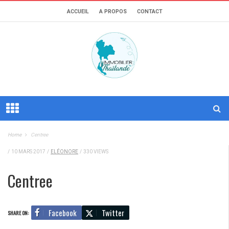
ACCUEIL
A PROPOS
CONTACT
Home
Centree
/
10 MARS 2017
/
ELÉONORE
/
330 VIEWS
Centree
Facebook
Twitter
SHARE ON: