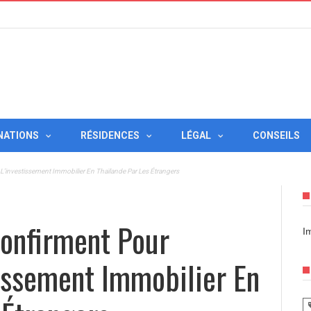
NATIONS
RÉSIDENCES
LÉGAL
CONSEILS
L’investissement Immobilier En Thaïlande Par Les Étrangers
onfirment Pour
I
tissement Immobilier En