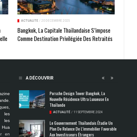
ACTUALITÉ
/
20 DÉCEMBRE 2025
m
Bangkok, La Capitale Thaïlandaise S’impose
elle
Comme Destination Privilégiée Des Retraités
A DÉCOUVRIR
Porsche Design Tower Bangkok, La
azine
Nouvelle Résidence Ultra Luxueuse En
ande.
Thaïlande
ues,
ACTUALITÉ
/
11 SEPTEMBRE 2024
s les
, les
Le Gouvernement Thaïlandais Étudie Un
, Hua
Plan De Relance De L’immobilier Favorable
Aux Investisseurs Étrangers
er en