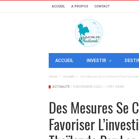
ACCUEIL
A PROPOS
CONTACT
ACCUEIL
INVESTIR
DESTI
Home
Actualité
Des Mesures Se Confirment Pour Favoriser 
ACTUALITÉ
/
6 NOVEMBRE 2020
/
/
1991 VIEWS
Des Mesures Se C
Favoriser L’inves