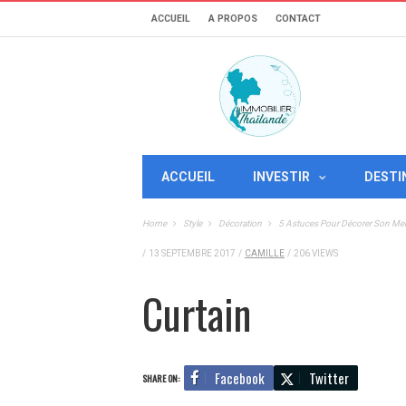
ACCUEIL
A PROPOS
CONTACT
ACCUEIL
INVESTIR
DESTI
Home
Style
Décoration
5 Astuces Pour Décorer Son Me
/
13 SEPTEMBRE 2017
/
CAMILLE
/
206 VIEWS
Curtain
Facebook
Twitter
SHARE ON: