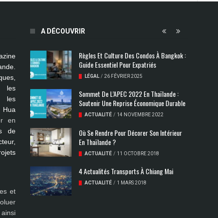
A DÉCOUVRIR
Règles Et Culture Des Condos À Bangkok :
azine
Guide Essentiel Pour Expatriés
ande.
ues,
LÉGAL
/
26 FÉVRIER 2025
s les
Sommet De L’APEC 2022 En Thaïlande :
, les
Soutenir Une Reprise Économique Durable
, Hua
ACTUALITÉ
/
14 NOVEMBRE 2022
er en
s de
Où Se Rendre Pour Décorer Son Intérieur
En Thaïlande ?
teur,
rojets
ACTUALITÉ
/
11 OCTOBRE 2018
4 Actualités Transports À Chiang Mai
ACTUALITÉ
/
1 MARS 2018
es et
oluer
ainsi