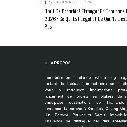
INVESTISSEMENT
/
29 JUIN 2026
Droit De Propriété Étranger En Thaïlande 
2026 : Ce Qui Est Légal Et Ce Qui Ne L’es
Pas
A PROPOS
Immobilier en Thaïlande
est un blog mag
traitant de l'actualité immobilière en Thaïl
Vous y retrouvez informations pratiq
lancement de projets immobiliers dan
principales destinations de Thaïlande
tendance du marché à
Bangkok, Chiang Mai
Hin, Pattaya, Phuket et Samui
.
Immobili
Thaïlande
se distingue par des analyse