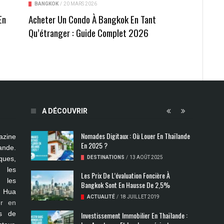
BANGKOK
/
20 MARS 2026
En
Acheter Un Condo À Bangkok En Tant
t
Qu’étranger : Guide Complet 2026
A DÉCOUVRIR
Nomades Digitaux : Où Louer En Thaïlande
azine
En 2025 ?
ande.
ues,
DESTINATIONS
/
13 AOÛT 2025
s les
Les Prix De L’évaluation Foncière À
, les
Bangkok Sont En Hausse De 2,5%
, Hua
ACTUALITÉ
/
18 JUILLET 2019
er en
s de
Investissement Immobilier En Thaïlande :