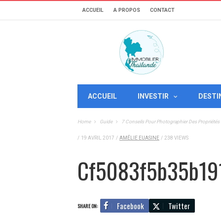
ACCUEIL
A PROPOS
CONTACT
ACCUEIL
INVESTIR
DESTI
Home
Guide
7 Conseils Pour Photographier Des Propriét
/
19 AVRIL 2017
/
AMÉLIE EUASINE
/
238 VIEWS
Cf5083f5b35b19
Facebook
Twitter
SHARE ON: