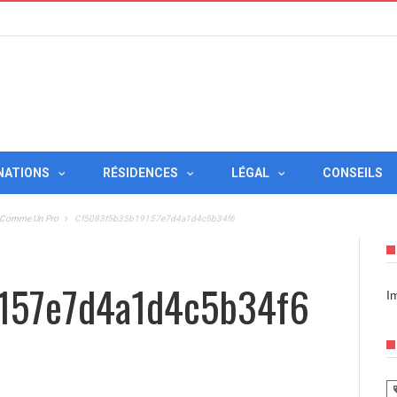
NATIONS
RÉSIDENCES
LÉGAL
CONSEILS
és Comme Un Pro
Cf5083f5b35b19157e7d4a1d4c5b34f6
157e7d4a1d4c5b34f6
I