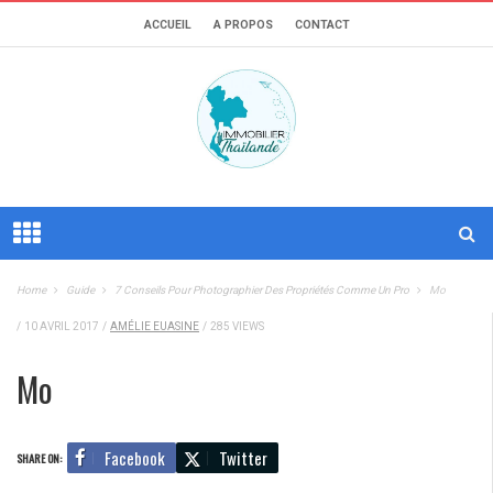
ACCUEIL
A PROPOS
CONTACT
Home
Guide
7 Conseils Pour Photographier Des Propriétés Comme Un Pro
Mo
/
10 AVRIL 2017
/
AMÉLIE EUASINE
/
285 VIEWS
Mo
Facebook
Twitter
SHARE ON: