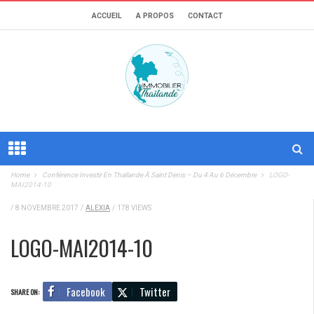
ACCUEIL
A PROPOS
CONTACT
Home
Conférence Investir En Thaïlande À Saint Denis – Du 4 Au 6 Décembre
LOGO-
MAI2014-10
/
8 NOVEMBRE 2017
/
ALEXIA
/
178 VIEWS
LOGO-MAI2014-10
Facebook
Twitter
SHARE ON: