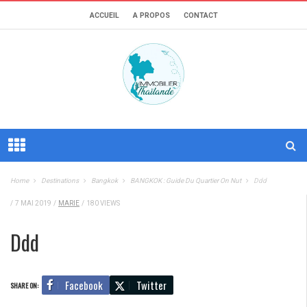
ACCUEIL
A PROPOS
CONTACT
Home
Destinations
Bangkok
BANGKOK : Guide Du Quartier On Nut
Ddd
/
7 MAI 2019
/
MARIE
/
180 VIEWS
Ddd
Facebook
Twitter
SHARE ON: