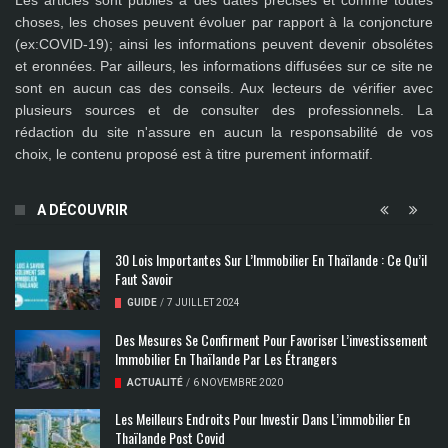
Les articles sont publiés à des dates précises et comme toutes
choses, les choses peuvent évoluer par rapport à la conjoncture
(ex:COVID-19); ainsi les
informations peuvent devenir obsolétes
et eronnées
. Par ailleurs, les informations diffusées sur ce site ne
sont en aucun cas des conseils. Aux lecteurs de vérifier avec
plusieurs sources et de consulter des professionnels. La
rédaction du site n'assure en aucun la responsabilité de vos
choix, le contenu proposé est à titre purement informatif.
A DÉCOUVRIR
30 Lois Importantes Sur L’Immobilier En Thaïlande : Ce Qu’il
Faut Savoir
GUIDE
/
7 JUILLET 2024
Des Mesures Se Confirment Pour Favoriser L’investissement
Immobilier En Thaïlande Par Les Étrangers
ACTUALITÉ
/
6 NOVEMBRE 2020
Les Meilleurs Endroits Pour Investir Dans L’immobilier En
Thaïlande Post Covid