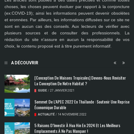
Les articles sont publiés à des dates précises et comme toutes
choses, les choses peuvent évoluer par rapport à la conjoncture
(ex:COVID-19); ainsi les
informations peuvent devenir obsolétes
et eronnées
. Par ailleurs, les informations diffusées sur ce site ne
sont en aucun cas des conseils. Aux lecteurs de vérifier avec
plusieurs sources et de consulter des professionnels. La
rédaction du site n'assure en aucun la responsabilité de vos
choix, le contenu proposé est à titre purement informatif.
A DÉCOUVRIR
[Conception De Maisons Tropicales] Devons-Nous Revisiter
La Conception De Notre Habitat ?
GUIDE
/
27 JANVIER 2021
Sommet De L’APEC 2022 En Thaïlande : Soutenir Une Reprise
Économique Durable
ACTUALITÉ
/
14 NOVEMBRE 2022
5 Raisons D’Investir À Hua Hin En 2024 Et Les Meilleurs
Emplacements À Ne Pas Manquer !