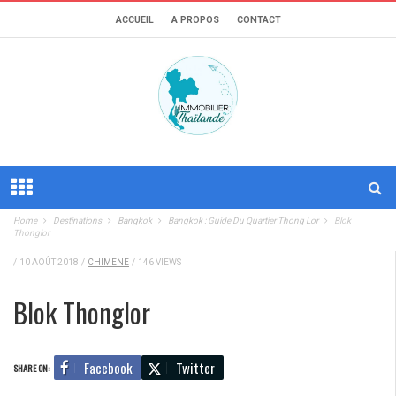
ACCUEIL
A PROPOS
CONTACT
Home
Destinations
Bangkok
Bangkok : Guide Du Quartier Thong Lor
Blok
Thonglor
/
10 AOÛT 2018
/
CHIMENE
/
146 VIEWS
Blok Thonglor
Facebook
Twitter
SHARE ON: