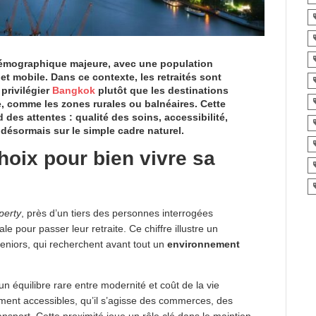
 démographique majeure, avec une population
et mobile. Dans ce contexte, les retraités sont
privilégier
Bangkok
plutôt que les destinations
te, comme les zones rurales ou balnéaires. Cette
es attentes : qualité des soins, accessibilité,
 désormais sur le simple cadre naturel.
hoix pour bien vivre sa
perty
, près d’un tiers des personnes interrogées
e pour passer leur retraite. Ce chiffre illustre un
eniors, qui recherchent avant tout un
environnement
 un équilibre rare entre modernité et coût de la vie
lement accessibles, qu’il s’agisse des commerces, des
ansport. Cette proximité joue un rôle clé dans le maintien