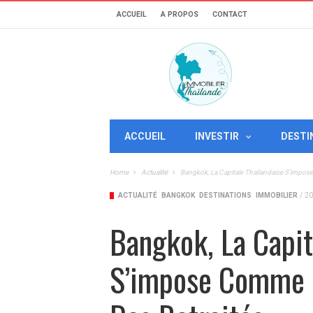
ACCUEIL
A PROPOS
CONTACT
ACCUEIL
INVESTIR
DESTI
Home
Actualité
Bangkok, La Capitale Thaïlandaise S’impose
ACTUALITÉ
BANGKOK
DESTINATIONS
IMMOBILIER
/
20
Bangkok, La Capit
S’impose Comme D