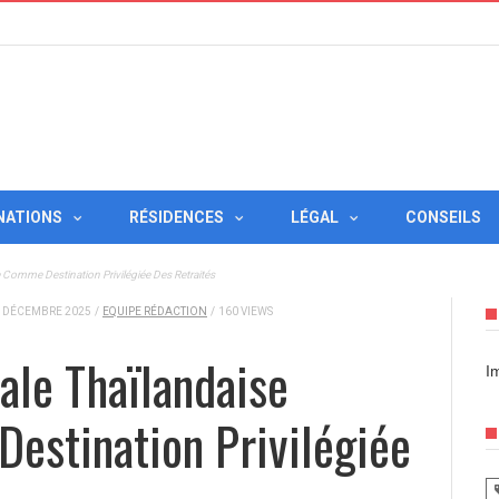
NATIONS
RÉSIDENCES
LÉGAL
CONSEILS
 Comme Destination Privilégiée Des Retraités
 DÉCEMBRE 2025
/
EQUIPE RÉDACTION
/
160 VIEWS
ale Thaïlandaise
I
estination Privilégiée