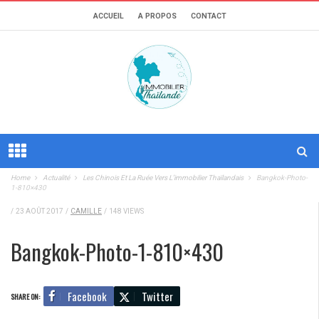
ACCUEIL
A PROPOS
CONTACT
Home
Actualité
Les Chinois Et La Ruée Vers L’immobilier Thaïlandais
Bangkok-Photo-
1-810×430
/
23 AOÛT 2017
/
CAMILLE
/
148 VIEWS
Bangkok-Photo-1-810×430
Facebook
Twitter
SHARE ON: