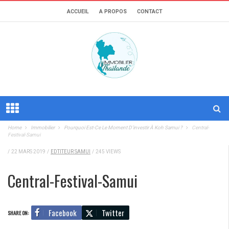
ACCUEIL
A PROPOS
CONTACT
Home
Immobilier
Pourquoi Est-Ce Le Moment D’investir À Koh Samui ?
Central-
Festival-Samui
/
22 MARS 2019
/
EDTITEUR SAMUI
/
245 VIEWS
Central-Festival-Samui
Facebook
Twitter
SHARE ON: