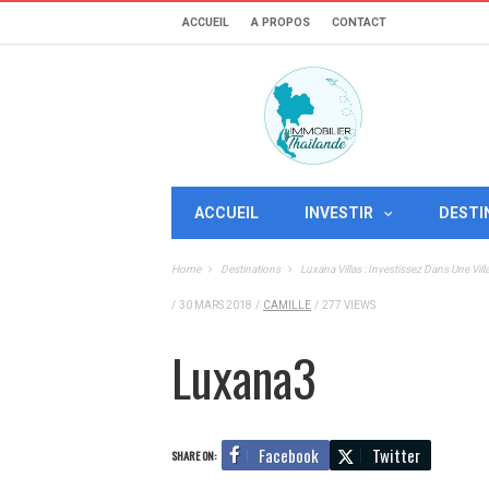
ACCUEIL
A PROPOS
CONTACT
ACCUEIL
INVESTIR
DESTI
Home
Destinations
Luxana Villas : Investissez Dans Une Vil
/
30 MARS 2018
/
CAMILLE
/
277 VIEWS
Luxana3
Facebook
Twitter
SHARE ON: