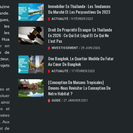
Immobilier En Thaïlande : Les Tendances
azine
Du Marché Et Les Perpsectives De 2023
ande.
ues,
ACTUALITÉ
/
9 FÉVRIER 2023
s les
Droit De Propriété Étranger En Thaïlande
, les
En 2026 : Ce Qui Est Légal Et Ce Qui Ne
, Hua
L’est Pas
er en
INVESTISSEMENT
/
29 JUIN 2026
s de
One Bangkok, Le Quartier Modèle Du Futur
teur,
Au Cœur De Bangkok
rojets
ACTUALITÉ
/
17 FÉVRIER 2023
[Conception De Maisons Tropicales]
Devons-Nous Revisiter La Conception De
es et
Notre Habitat ?
oluer
GUIDE
/
27 JANVIER 2021
ainsi
es et
fusées
. Aux
et de