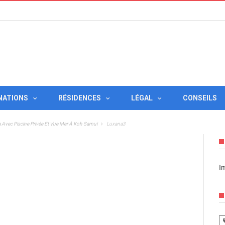
NATIONS
RÉSIDENCES
LÉGAL
CONSEILS
la Avec Piscine Privée Et Vue Mer À Koh Samui
Luxana3
I