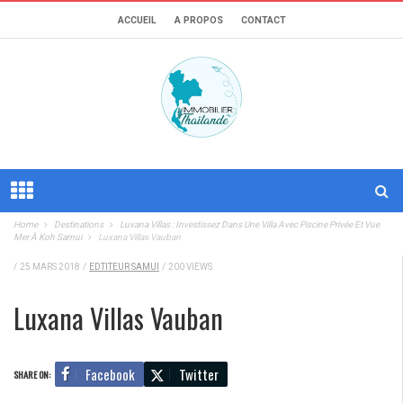
ACCUEIL
A PROPOS
CONTACT
Home
Destinations
Luxana Villas : Investissez Dans Une Villa Avec Piscine Privée Et Vue
Mer À Koh Samui
Luxana Villas Vauban
/
25 MARS 2018
/
EDTITEUR SAMUI
/
200 VIEWS
Luxana Villas Vauban
Facebook
Twitter
SHARE ON: