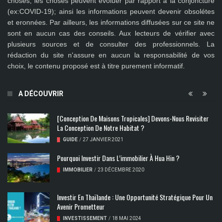
choses, les choses peuvent évoluer par rapport à la conjoncture
(ex:COVID-19); ainsi les
informations peuvent devenir obsolétes
et eronnées
. Par ailleurs, les informations diffusées sur ce site ne
sont en aucun cas des conseils. Aux lecteurs de vérifier avec
plusieurs sources et de consulter des professionnels. La
rédaction du site n'assure en aucun la responsabilité de vos
choix, le contenu proposé est à titre purement informatif.
A DÉCOUVRIR
[Conception De Maisons Tropicales] Devons-Nous Revisiter
La Conception De Notre Habitat ?
GUIDE
/
27 JANVIER 2021
Pourquoi Investir Dans L’immobilier À Hua Hin ?
IMMOBILIER
/
23 DÉCEMBRE 2020
Investir En Thaïlande : Une Opportunité Stratégique Pour Un
Avenir Prometteur
INVESTISSEMENT
/
18 MAI 2024