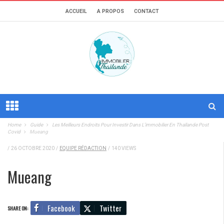
ACCUEIL
A PROPOS
CONTACT
Home
Guide
Les Meilleurs Endroits Pour Investir Dans L’immobilier En Thaïlande Post
Covid
Mueang
/
26 OCTOBRE 2020
/
EQUIPE RÉDACTION
/
140 VIEWS
Mueang
Facebook
Twitter
SHARE ON: