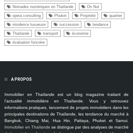
Nomades numériques en Thaïlande
On Nut
opera consulting
Phuket
Propriété
quartier
résidence luxueuse
succession
tendance
Thaïlande
transport
économie
évaluation foncière
A PROPOS
Immobilier en Thaïlande
est un blog magazine traitant de
l'actualité immobilière en Thaïlande. Vous y retrouvez
informations pratiques, lancement de projets immobiliers dans les
principales destinations de Thaïlande, les tendance du marché à
Bangkok, Chiang Mai, Hua Hin, Pattaya, Phuket et Samui
.
Immobilier en Thaïlande
se distingue par des analyses de marché