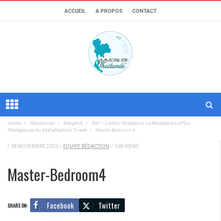
ACCUEIL
A PROPOS
CONTACT
Home
Résidences
Bangkok
Ritz – Carlton Résidence, La Résidence La Plus
Prestigieuse Au MahaNakhon Tower
Master-Bedroom4
/
28 NOVEMBRE 2020
/
EQUIPE RÉDACTION
/
158 VIEWS
Master-Bedroom4
Facebook
Twitter
SHARE ON: