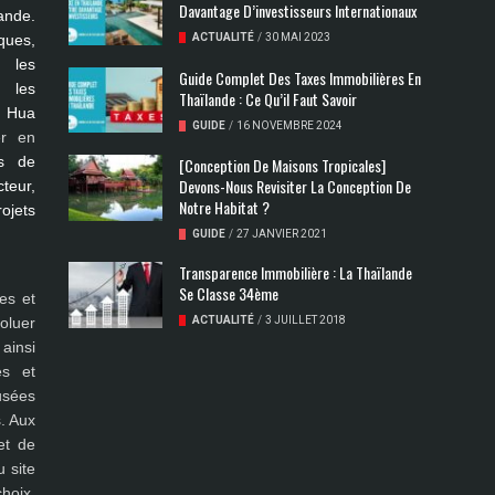
Davantage D’investisseurs Internationaux
ande.
ues,
ACTUALITÉ
/
30 MAI 2023
s les
Guide Complet Des Taxes Immobilières En
, les
Thaïlande : Ce Qu’il Faut Savoir
, Hua
GUIDE
/
16 NOVEMBRE 2024
er en
s de
[Conception De Maisons Tropicales]
Devons-Nous Revisiter La Conception De
teur,
Notre Habitat ?
rojets
GUIDE
/
27 JANVIER 2021
Transparence Immobilière : La Thaïlande
Se Classe 34ème
es et
oluer
ACTUALITÉ
/
3 JUILLET 2018
ainsi
es et
fusées
. Aux
et de
 site
hoix,