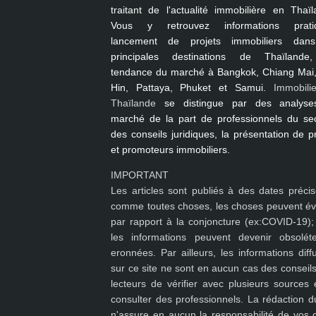
traitant de l'actualité immobilière en Thaïl
Vous y retrouvez informations pratiq
lancement de projets immobiliers dan
principales destinations de Thaïlande
tendance du marché à
Bangkok, Chiang Mai
Hin, Pattaya, Phuket et Samui
.
Immobili
Thaïlande
se distingue par des analyse
marché de la part de professionnels du sec
des conseils juridiques, la présentation de p
et promoteurs immobiliers.
IMPORTANT
Les articles sont publiés à des dates précis
comme toutes choses, les choses peuvent év
par rapport à la conjoncture (ex:COVID-19); 
les
informations peuvent devenir obsolét
eronnées
. Par ailleurs, les informations dif
sur ce site ne sont en aucun cas des conseils
lecteurs de vérifier avec plusieurs sources 
consulter des professionnels. La rédaction du
n'assure en aucun la responsabilité de vos c