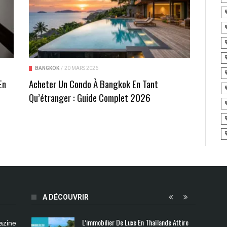
BANGKOK
/
20 MARS 2026
En
Acheter Un Condo À Bangkok En Tant
t
Qu’étranger : Guide Complet 2026
A DÉCOUVRIR
L’immobilier De Luxe En Thaïlande Attire
azine