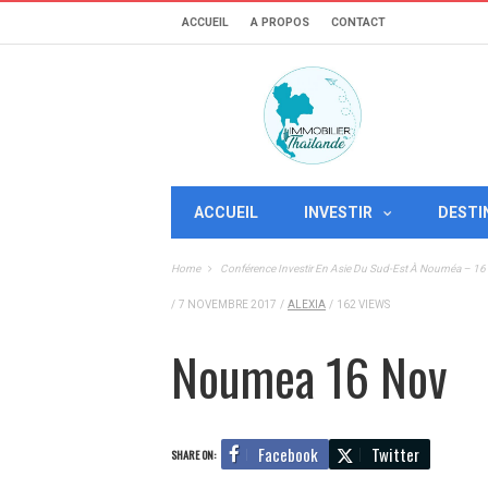
ACCUEIL
A PROPOS
CONTACT
ACCUEIL
INVESTIR
DESTI
Home
Conférence Investir En Asie Du Sud-Est À Nouméa – 1
/
7 NOVEMBRE 2017
/
ALEXIA
/
162 VIEWS
Noumea 16 Nov
Facebook
Twitter
SHARE ON: