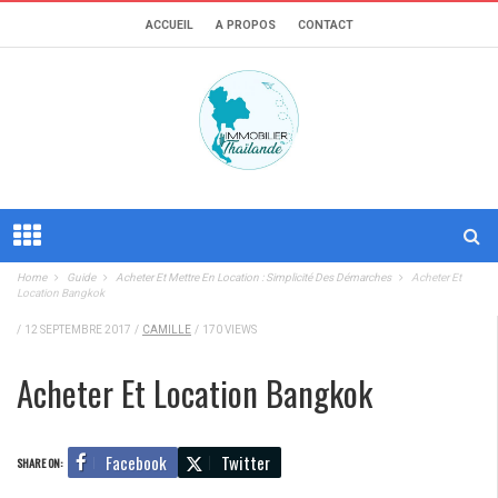
ACCUEIL
A PROPOS
CONTACT
Home
Guide
Acheter Et Mettre En Location : Simplicité Des Démarches
Acheter Et
Location Bangkok
/
12 SEPTEMBRE 2017
/
CAMILLE
/
170 VIEWS
Acheter Et Location Bangkok
Facebook
Twitter
SHARE ON: