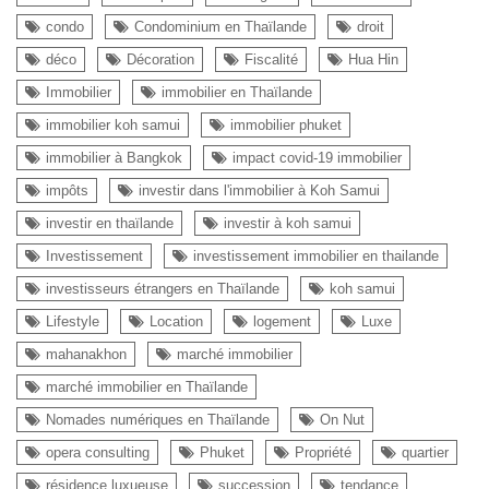
condo
Condominium en Thaïlande
droit
déco
Décoration
Fiscalité
Hua Hin
Immobilier
immobilier en Thaïlande
immobilier koh samui
immobilier phuket
immobilier à Bangkok
impact covid-19 immobilier
impôts
investir dans l'immobilier à Koh Samui
investir en thaïlande
investir à koh samui
Investissement
investissement immobilier en thailande
investisseurs étrangers en Thaïlande
koh samui
Lifestyle
Location
logement
Luxe
mahanakhon
marché immobilier
marché immobilier en Thaïlande
Nomades numériques en Thaïlande
On Nut
opera consulting
Phuket
Propriété
quartier
résidence luxueuse
succession
tendance