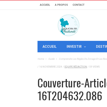
ACCUEIL
A PROPOS
CONTACT
ACCUEIL
INVESTIR
DESTI
Home
Guide
Comprendre Les Règles De Zonage Et Les Rest
/
16 NOVEMBRE 2024
/
EQUIPE RÉDACTION
/
59 VIEWS
Couverture-Artic
16T204632.086