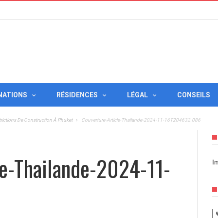
NATIONS
RÉSIDENCES
LÉGAL
CONSEILS
rictions De Construction À Phuket
Couverture-Article-Thailande-2024-11-16T204632.086
le-Thailande-2024-11-
I