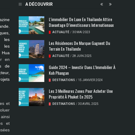
A DÉCOUVRIR
L’immobilier De Luxe En Thaïlande Attire
azine
Davantage D’investisseurs Internationaux
ande.
ues,
ACTUALITÉ
/
30 MAI 2023
s les
Les Résidences De Marque Gagnent Du
, les
Terrain En Thaïlande
, Hua
ACTUALITÉ
/
28 JUIN 2025
er en
s de
Guide 2024 – Investir Dans L’Immobilier À
Koh Phangan
teur,
rojets
DESTINATIONS
/
15 JANVIER 2024
Les 3 Meilleures Zones Pour Acheter Une
Propriété À Phuket En 2025
es et
DESTINATIONS
/
30 AVRIL 2025
oluer
ainsi
es et
fusées