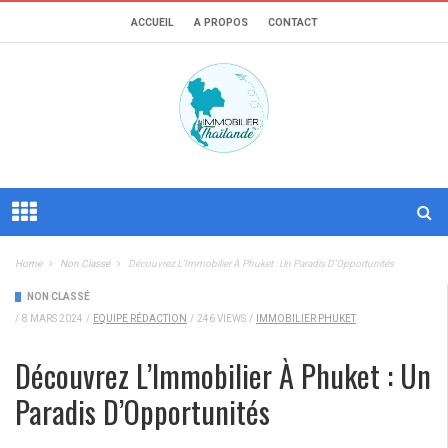
ACCUEIL
A PROPOS
CONTACT
Home
Non Classé
Découvrez L’Immobilier À Phuket : Un Paradis D’Opportunités
NON CLASSÉ
/
8 MARS 2024
/
EQUIPE RÉDACTION
/
246 VIEWS
/
IMMOBILIER PHUKET
Découvrez L’Immobilier À Phuket : Un
Paradis D’Opportunités