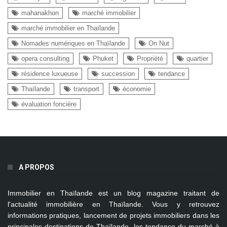
mahanakhon
marché immobilier
marché immobilier en Thaïlande
Nomades numériques en Thaïlande
On Nut
opera consulting
Phuket
Propriété
quartier
résidence luxueuse
succession
tendance
Thaïlande
transport
économie
évaluation foncière
A PROPOS
Immobilier en Thaïlande
est un blog magazine traitant de
l'actualité immobilière en Thaïlande. Vous y retrouvez
informations pratiques, lancement de projets immobiliers dans les
principales destinations de Thaïlande, les tendance du marché à