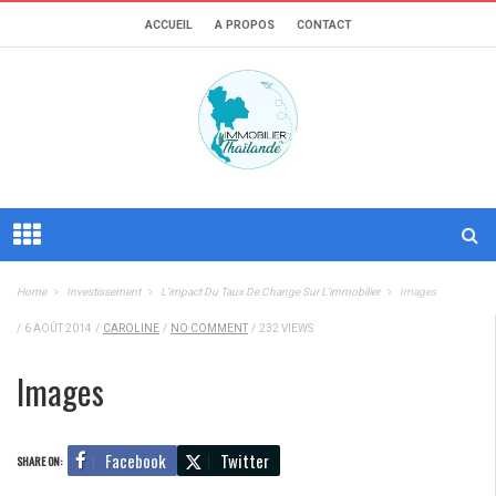
ACCUEIL
A PROPOS
CONTACT
Home
Investissement
L’impact Du Taux De Change Sur L’immobilier
Images
/
6 AOÛT 2014
/
CAROLINE
/
NO COMMENT
/
232 VIEWS
Images
Facebook
Twitter
SHARE ON: