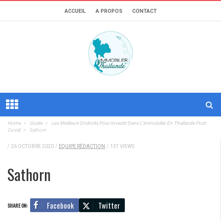
ACCUEIL
A PROPOS
CONTACT
Home
Guide
Les Meilleurs Endroits Pour Investir Dans L’immobilier En Thaïlande Post
Covid
Sathorn
/
26 OCTOBRE 2020
/
EQUIPE RÉDACTION
/
137 VIEWS
Sathorn
Facebook
Twitter
SHARE ON: