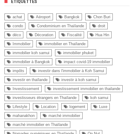
ÉTIQUETTES
achat
Aéroport
Bangkok
Chon Buri
condo
Condominium en Thaïlande
droit
déco
Décoration
Fiscalité
Hua Hin
Immobilier
immobilier en Thaïlande
immobilier koh samui
immobilier phuket
immobilier à Bangkok
impact covid-19 immobilier
impôts
investir dans l'immobilier à Koh Samui
investir en thaïlande
investir à koh samui
Investissement
investissement immobilier en thailande
investisseurs étrangers en Thaïlande
koh samui
Lifestyle
Location
logement
Luxe
mahanakhon
marché immobilier
marché immobilier en Thaïlande
Nomades numériques en Thaïlande
On Nut