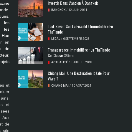
Investir Dans L’ancien À Bangkok
azine
ande.
BANGKOK
/
12 JUIN 2014
ues,
s les
Tout Savoir Sur La Fiscalité Immobilière En
, les
Thaïlande
, Hua
LÉGAL
/
6 SEPTEMBRE 2023
er en
s de
Transparence Immobilière : La Thaïlande
Se Classe 34ème
teur,
rojets
ACTUALITÉ
/
3 JUILLET 2018
Chiang Mai : Une Destination Idéale Pour
Vivre ?
es et
CHIANG MAI
/
10 AOÛT 2024
oluer
ainsi
es et
fusées
. Aux
et de
 site