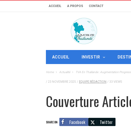
ACCUEIL
A PROPOS
CONTACT
ACCUEIL
INVESTIR
DESTI
Home
Actualité
TVA En Thaïlande : Augmentation Progress
/
23 NOVEMBRE 2025
/
EQUIPE RÉDACTION
/
33 VIEWS
Couverture Articl
Facebook
Twitter
SHARE ON: