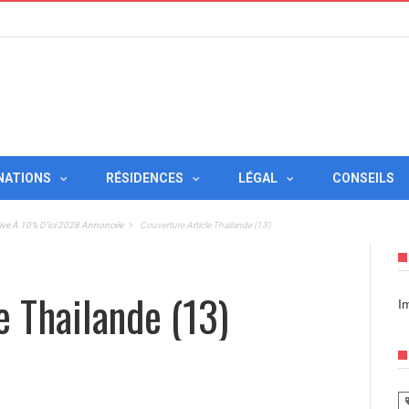
NATIONS
RÉSIDENCES
LÉGAL
CONSEILS
ive À 10% D’ici 2028 Annoncée
Couverture Article Thailande (13)
e Thailande (13)
I